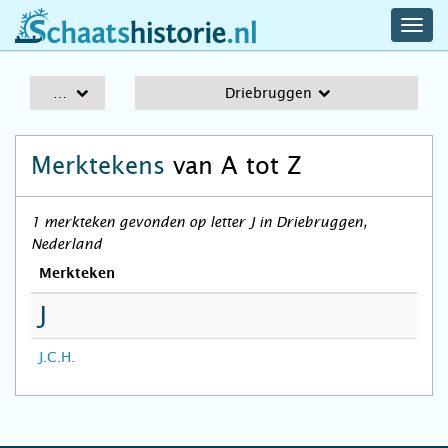
navig
schaatshistorie.nl
men
A-Z
Driebruggen
Merktekens
van A tot Z
1 merkteken gevonden op letter J in Driebruggen,
Nederland
Merkteken
J
J.C.H.