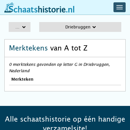
navig
schaatshistorie.nl
men
A-Z
Driebruggen
Merktekens
van A tot Z
0 merktekens gevonden op letter G in Driebruggen,
Nederland
Merkteken
Alle schaatshistorie op één handige
verzamelsite!