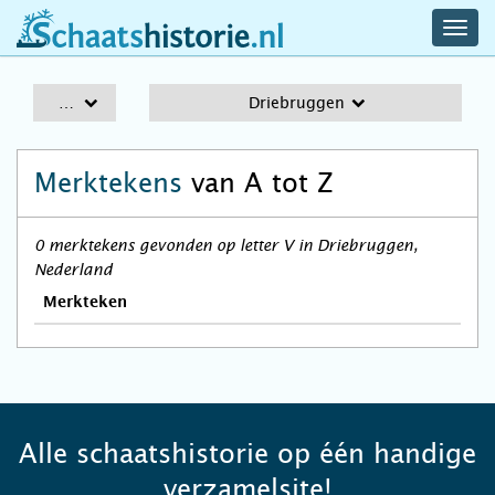
navig
schaatshistorie.nl
men
A-Z
Driebruggen
Merktekens
van A tot Z
0 merktekens gevonden op letter V in Driebruggen,
Nederland
Merkteken
Alle schaatshistorie op één handige
verzamelsite!