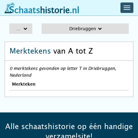
navig
schaatshistorie.nl
men
A-Z
Driebruggen
Merktekens
van A tot Z
0 merktekens gevonden op letter T in Driebruggen,
Nederland
Merkteken
Alle schaatshistorie op één handige
verzamelsite!