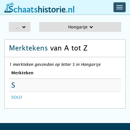
navig
schaatshistorie.nl
men
A-Z
Hongarije
Merktekens
van A tot Z
1 merkteken gevonden op letter S in Hongarije
Merkteken
S
SOLO