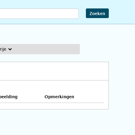
Zoeken
ije
beelding
Opmerkingen