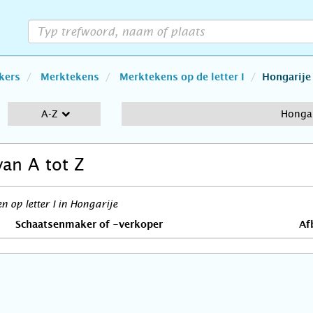
kers
Merktekens
Merktekens op de letter I
Hongarije
A-Z
Hongar
van A tot Z
 op letter I in Hongarije
Schaatsenmaker of -verkoper
Af