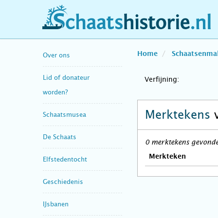
schaatshistorie.nl
Home
Schaatsenma
Over ons
Lid of donateur
Verfijning:
worden?
Merktekens
Schaatsmusea
De Schaats
0 merktekens gevonden
Merkteken
Elfstedentocht
Geschiedenis
IJsbanen