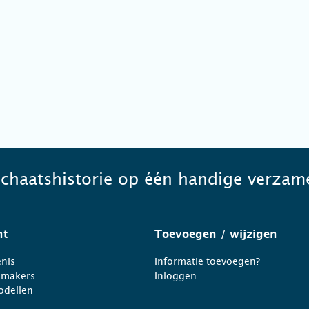
schaatshistorie op één handige verzame
ht
Toevoegen
/ wijzigen
nis
Informatie toevoegen?
nmakers
Inloggen
odellen