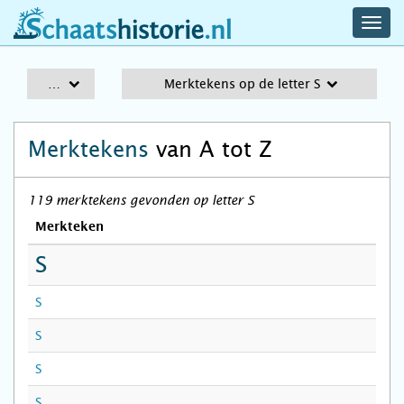
navig
schaatshistorie.nl
men
A-Z
Merktekens op de letter S
Merktekens
van A tot Z
119 merktekens gevonden op letter S
Merkteken
S
S
S
S
S