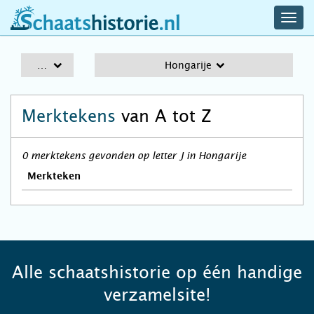
navig
schaatshistorie.nl
men
A-Z
Hongarije
Merktekens
van A tot Z
0 merktekens gevonden op letter J in Hongarije
Merkteken
Alle schaatshistorie op één handige
verzamelsite!