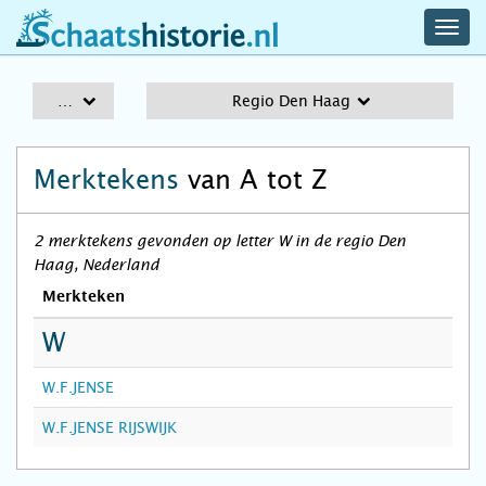
navig
schaatshistorie.nl
men
A-Z
Regio Den Haag
Merktekens
van A tot Z
2 merktekens gevonden op letter W in de regio Den
Haag, Nederland
Merkteken
W
W.F.JENSE
W.F.JENSE RIJSWIJK