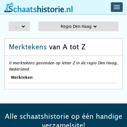
navig
schaatshistorie.nl
men
A-Z
Regio Den Haag
Merktekens
van A tot Z
0 merktekens gevonden op letter Z in de regio Den Haag,
Nederland
Merkteken
Alle schaatshistorie op één handige
verzamelsite!