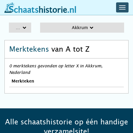
navig
schaatshistorie.nl
men
A-Z
Akkrum
Merktekens
van A tot Z
0 merktekens gevonden op letter X in Akkrum,
Nederland
Merkteken
Alle schaatshistorie op één handige
verzamelsite!