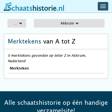
navig
schaatshistorie.nl
men
A-Z
Akkrum
Merktekens
van A tot Z
0 merktekens gevonden op letter Z in Akkrum,
Nederland
Merkteken
Alle schaatshistorie op één handige
verzamelsite!