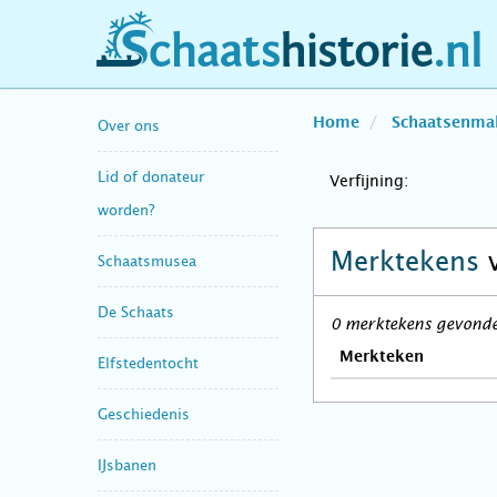
schaatshistorie.nl
Home
Schaatsenma
Over ons
Lid of donateur
Verfijning:
worden?
Merktekens
Schaatsmusea
De Schaats
0 merktekens gevonde
Merkteken
Elfstedentocht
Geschiedenis
IJsbanen