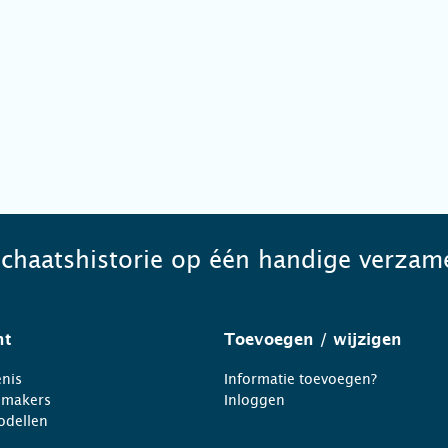
schaatshistorie op één handige verzame
ht
Toevoegen
/ wijzigen
nis
Informatie toevoegen?
nmakers
Inloggen
odellen