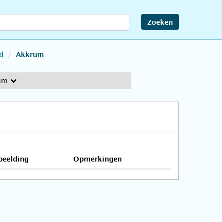
Zoeken
d
Akkrum
um
beelding
Opmerkingen