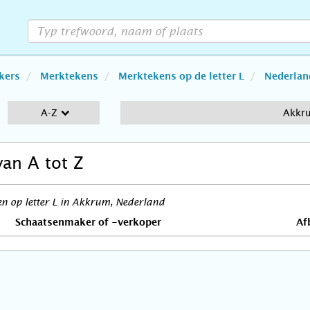
kers
Merktekens
Merktekens op de letter L
Nederlan
A-Z
Akkr
van A tot Z
n op letter L in Akkrum, Nederland
Schaatsenmaker of -verkoper
Af