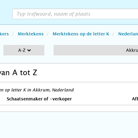
kers
Merktekens
Merktekens op de letter K
Nederla
A-Z
Akkr
van A tot Z
n op letter K in Akkrum, Nederland
Schaatsenmaker of -verkoper
Af