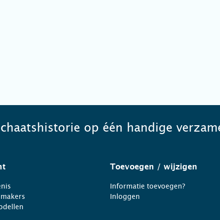
schaatshistorie op één handige verzame
ht
Toevoegen
/ wijzigen
nis
Informatie toevoegen?
nmakers
Inloggen
odellen