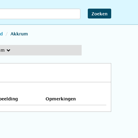
Zoeken
nd
Akkrum
um
beelding
Opmerkingen