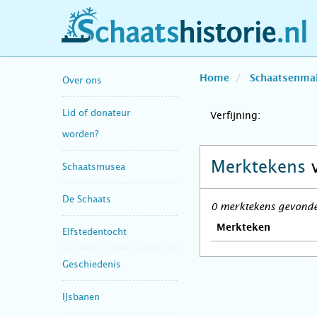
schaatshistorie.nl
Home
Schaatsenma
Over ons
Lid of donateur
Verfijning:
worden?
Merktekens
Schaatsmusea
De Schaats
0 merktekens gevonde
Merkteken
Elfstedentocht
Geschiedenis
IJsbanen