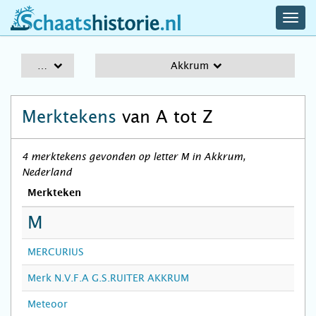
navig
schaatshistorie.nl
men
A-Z
Akkrum
Merktekens
van A tot Z
4 merktekens gevonden op letter M in Akkrum,
Nederland
Merkteken
M
MERCURIUS
Merk N.V.F.A G.S.RUITER AKKRUM
Meteoor