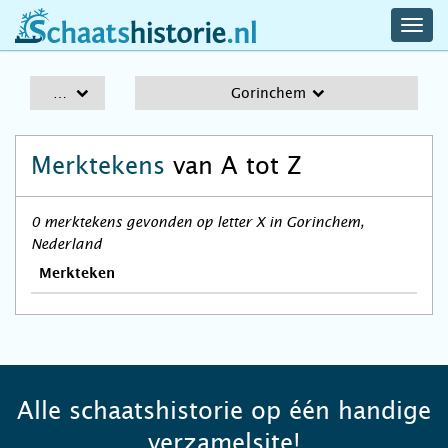
navig
schaatshistorie.nl
men
A-Z
Gorinchem
Merktekens
van A tot Z
0 merktekens gevonden op letter X in Gorinchem,
Nederland
Merkteken
Alle schaatshistorie op één handige
verzamelsite!