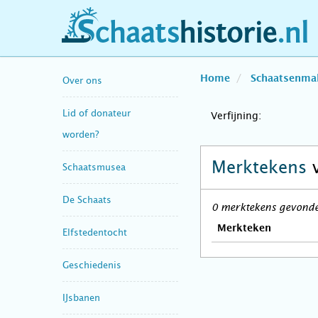
schaatshistorie.nl
Home
Schaatsenma
Over ons
Lid of donateur
Verfijning:
worden?
Merktekens
Schaatsmusea
De Schaats
0 merktekens gevonden
Merkteken
Elfstedentocht
Geschiedenis
IJsbanen