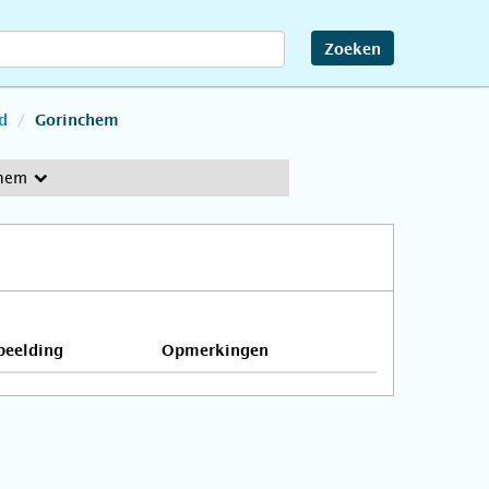
Zoeken
d
Gorinchem
chem
beelding
Opmerkingen