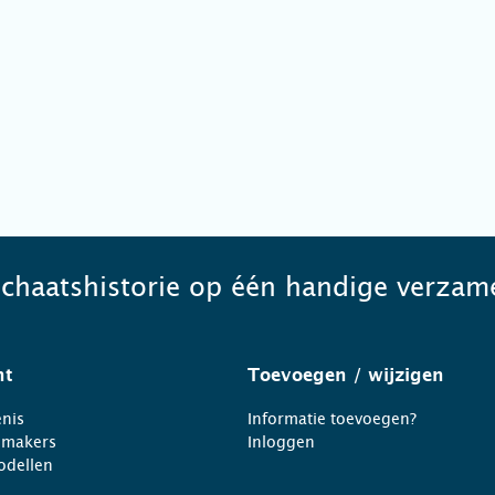
schaatshistorie op één handige verzame
ht
Toevoegen
/ wijzigen
nis
Informatie toevoegen?
nmakers
Inloggen
odellen