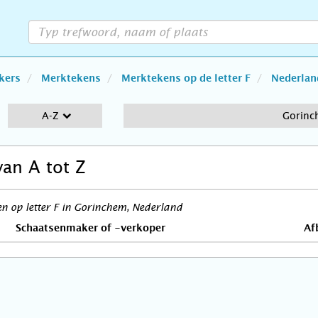
kers
Merktekens
Merktekens op de letter F
Nederlan
A-Z
Gorin
van A tot Z
 op letter F in Gorinchem, Nederland
Schaatsenmaker of -verkoper
Af