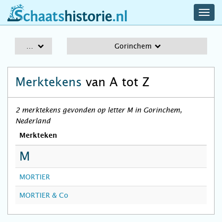
navig
schaatshistorie.nl
men
A-Z
Gorinchem
Merktekens
van A tot Z
2 merktekens gevonden op letter M in Gorinchem,
Nederland
Merkteken
M
MORTIER
MORTIER & Co