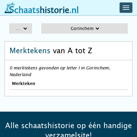
navig
schaatshistorie.nl
men
A-Z
Gorinchem
Merktekens
van A tot Z
0 merktekens gevonden op letter I in Gorinchem,
Nederland
Merkteken
Alle schaatshistorie op één handige
verzamelsite!