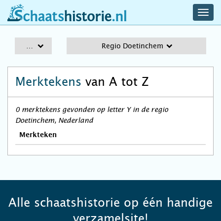
navig
schaatshistorie.nl
men
A-Z
Regio Doetinchem
Merktekens
van A tot Z
0 merktekens gevonden op letter Y in de regio
Doetinchem, Nederland
Merkteken
Alle schaatshistorie op één handige
verzamelsite!