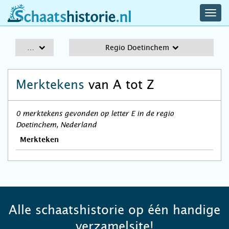
navig
schaatshistorie.nl
men
A-Z
Regio Doetinchem
Merktekens
van A tot Z
0 merktekens gevonden op letter E in de regio
Doetinchem, Nederland
Merkteken
Alle schaatshistorie op één handige
verzamelsite!