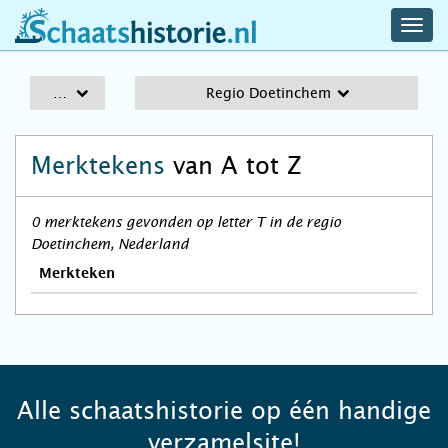
navig
schaatshistorie.nl
men
A-Z
Regio Doetinchem
Merktekens
van A tot Z
0 merktekens gevonden op letter T in de regio
Doetinchem, Nederland
Merkteken
Alle schaatshistorie op één handige
verzamelsite!