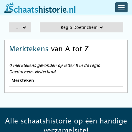
navig
schaatshistorie.nl
men
A-Z
Regio Doetinchem
Merktekens
van A tot Z
0 merktekens gevonden op letter B in de regio
Doetinchem, Nederland
Merkteken
Alle schaatshistorie op één handige
verzamelsite!