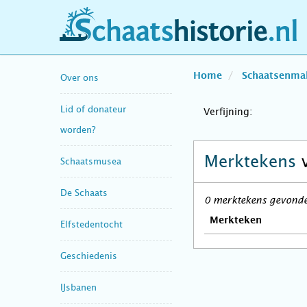
schaatshistorie.nl
Home
Schaatsenma
Over ons
Lid of donateur
Verfijning:
worden?
Merktekens
Schaatsmusea
De Schaats
0 merktekens gevonden
Merkteken
Elfstedentocht
Geschiedenis
IJsbanen