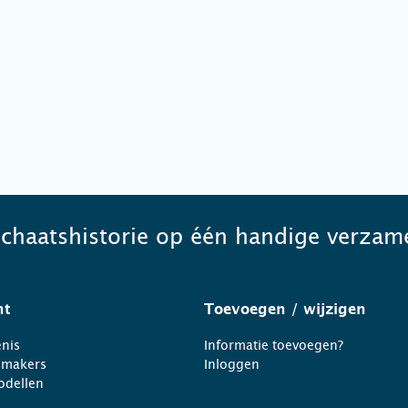
schaatshistorie op één handige verzame
ht
Toevoegen
/ wijzigen
nis
Informatie toevoegen?
nmakers
Inloggen
odellen