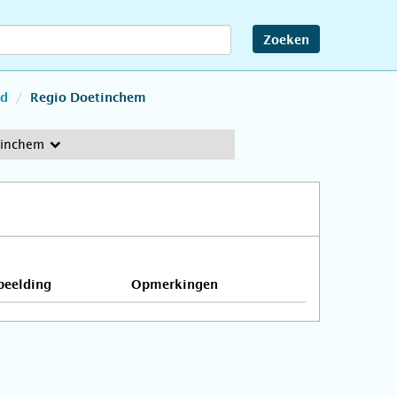
Zoeken
nd
Regio Doetinchem
tinchem
beelding
Opmerkingen