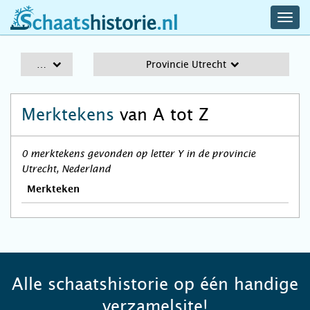
navig
schaatshistorie.nl
men
A-Z
Provincie Utrecht
Merktekens
van A tot Z
0 merktekens gevonden op letter Y in de provincie
Utrecht, Nederland
Merkteken
Alle schaatshistorie op één handige
verzamelsite!