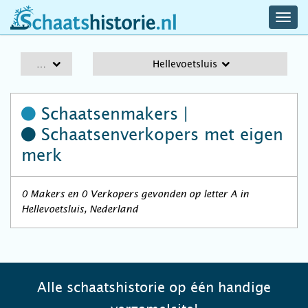
navig
schaatshistorie.nl
men
A-Z
Hellevoetsluis
Schaatsenmakers |
Schaatsenverkopers
met eigen
merk
0 Makers en 0 Verkopers gevonden op letter A in
Hellevoetsluis, Nederland
Alle schaatshistorie op één handige