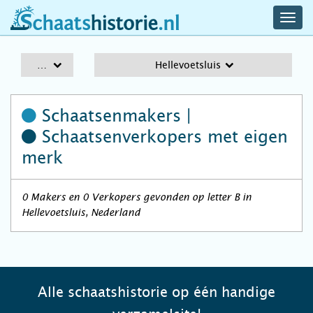
navig
schaatshistorie.nl
men
A-Z
Hellevoetsluis
Schaatsenmakers |
Schaatsenverkopers
met eigen
merk
0 Makers en 0 Verkopers gevonden op letter B in
Hellevoetsluis, Nederland
Alle schaatshistorie op één handige