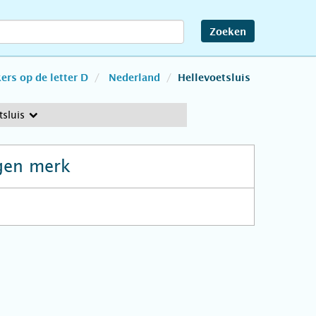
Zoeken
rs op de letter D
Nederland
Hellevoetsluis
tsluis
gen merk