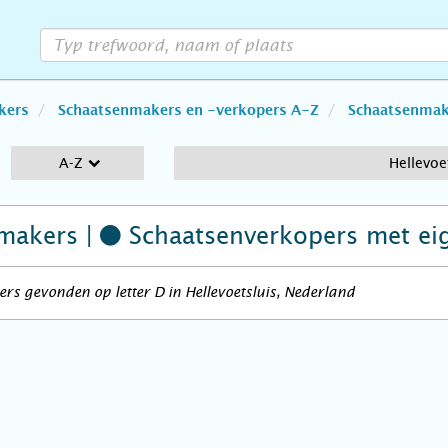
kers
Schaatsenmakers en -verkopers A-Z
Schaatsenmake
A-Z
Hellevoe
makers |
Schaatsenverkopers
met ei
rs gevonden op letter D in Hellevoetsluis, Nederland