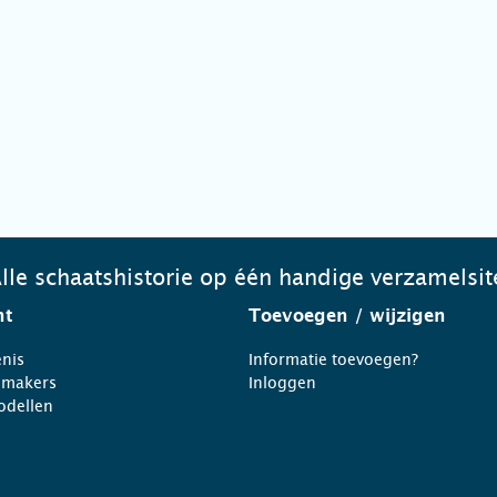
lle schaatshistorie op één handige verzamelsit
ht
Toevoegen
/ wijzigen
nis
Informatie toevoegen?
nmakers
Inloggen
odellen