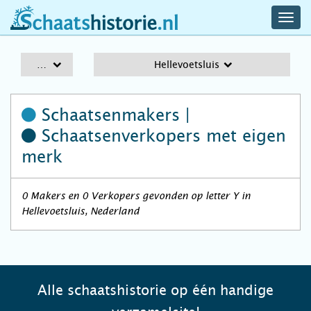
navig
schaatshistorie.nl
men
A-Z
Hellevoetsluis
Schaatsenmakers |
Schaatsenverkopers
met eigen
merk
0 Makers en 0 Verkopers gevonden op letter Y in
Hellevoetsluis, Nederland
Alle schaatshistorie op één handige