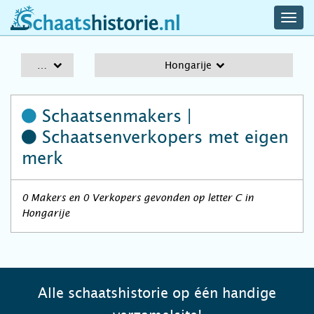
navig
schaatshistorie.nl
men
A-Z
Hongarije
Schaatsenmakers |
Schaatsenverkopers
met eigen
merk
0 Makers en 0 Verkopers gevonden op letter C in
Hongarije
Alle schaatshistorie op één handige