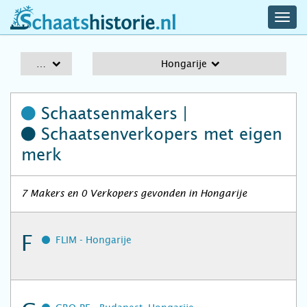
navig
schaatshistorie.nl
men
A-Z
Hongarije
Schaatsenmakers |
Schaatsenverkopers
met eigen
merk
7 Makers en 0 Verkopers gevonden in Hongarije
F
FLIM - Hongarije