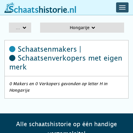
navig
schaatshistorie.nl
men
A-Z
Hongarije
Schaatsenmakers |
Schaatsenverkopers
met eigen
merk
0 Makers en 0 Verkopers gevonden op letter H in
Hongarije
Alle schaatshistorie op één handige