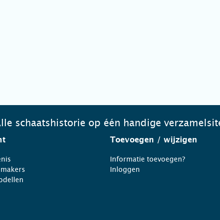
lle schaatshistorie op één handige verzamelsit
ht
Toevoegen
/ wijzigen
nis
Informatie toevoegen?
nmakers
Inloggen
odellen