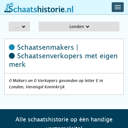
navig
schaatshistorie.nl
men
A-Z
Londen
Schaatsenmakers |
Schaatsenverkopers
met eigen
merk
0 Makers en 0 Verkopers gevonden op letter E in
Londen, Verenigd Koninkrijk
Alle schaatshistorie op één handige