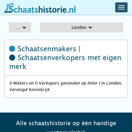
navig
schaatshistorie.nl
men
A-Z
Londen
Schaatsenmakers |
Schaatsenverkopers
met eigen
merk
0 Makers en 0 Verkopers gevonden op letter I in Londen,
Verenigd Koninkrijk
Alle schaatshistorie op één handige