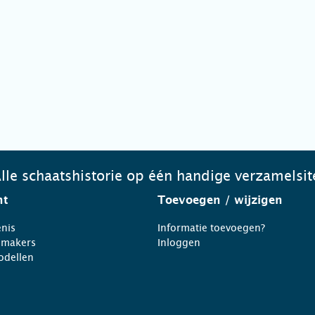
lle schaatshistorie op één handige verzamelsit
ht
Toevoegen
/ wijzigen
nis
Informatie toevoegen?
nmakers
Inloggen
odellen