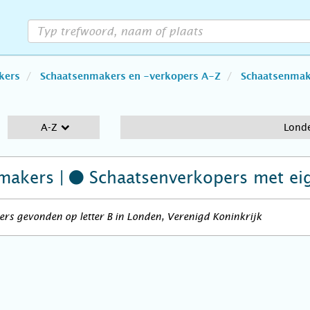
kers
Schaatsenmakers en -verkopers A-Z
Schaatsenmake
A-Z
Lond
makers |
Schaatsenverkopers
met ei
rs gevonden op letter B in Londen, Verenigd Koninkrijk