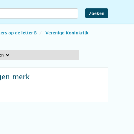
Zoeken
rs op de letter B
Verenigd Koninkrijk
en
gen merk