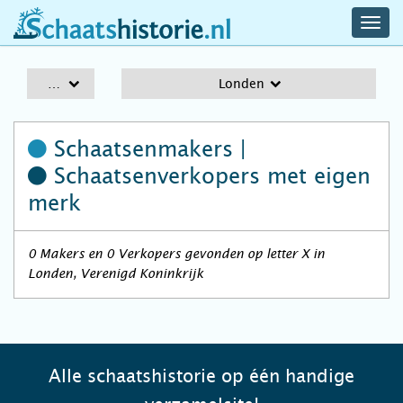
navig
schaatshistorie.nl
men
A-Z
Londen
Schaatsenmakers |
Schaatsenverkopers
met eigen
merk
0 Makers en 0 Verkopers gevonden op letter X in
Londen, Verenigd Koninkrijk
Alle schaatshistorie op één handige