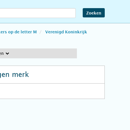
Zoeken
rs op de letter M
Verenigd Koninkrijk
en
gen merk