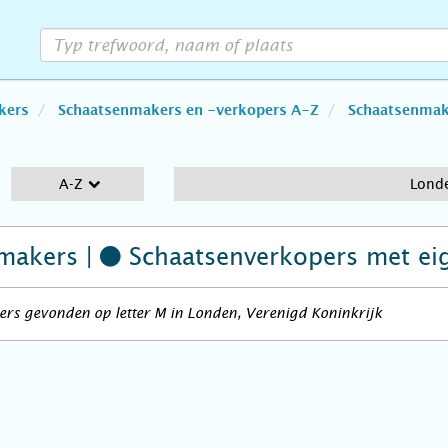
kers
Schaatsenmakers en -verkopers A-Z
Schaatsenmake
A-Z
Lond
makers |
Schaatsenverkopers
met ei
rs gevonden op letter M in Londen, Verenigd Koninkrijk