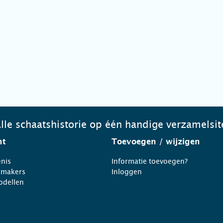
lle schaatshistorie op één handige verzamelsit
ht
Toevoegen
/ wijzigen
nis
Informatie toevoegen?
nmakers
Inloggen
odellen