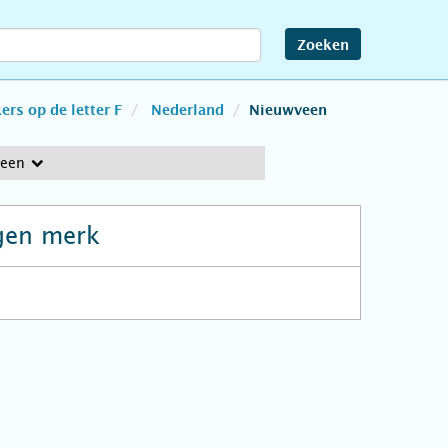
Zoeken
rs op de letter F
Nederland
Nieuwveen
veen
gen merk