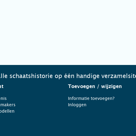
lle schaatshistorie op één handige verzamelsit
ht
Toevoegen
/ wijzigen
nis
Informatie toevoegen?
nmakers
Inloggen
odellen