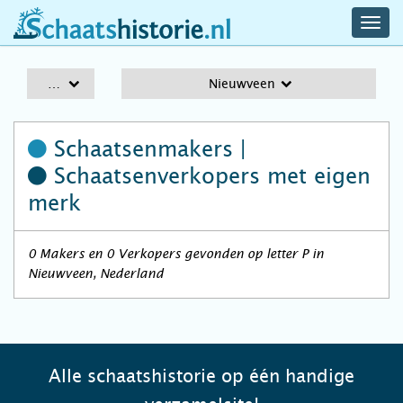
navig
schaatshistorie.nl
men
A-Z
Nieuwveen
Schaatsenmakers |
Schaatsenverkopers
met eigen
merk
0 Makers en 0 Verkopers gevonden op letter P in
Nieuwveen, Nederland
Alle schaatshistorie op één handige