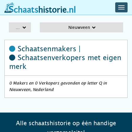
navig
schaatshistorie.nl
men
A-Z
Nieuwveen
Schaatsenmakers |
Schaatsenverkopers
met eigen
merk
0 Makers en 0 Verkopers gevonden op letter Q in
Nieuwveen, Nederland
Alle schaatshistorie op één handige