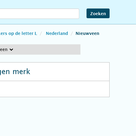
Zoeken
rs op de letter L
Nederland
Nieuwveen
veen
gen merk