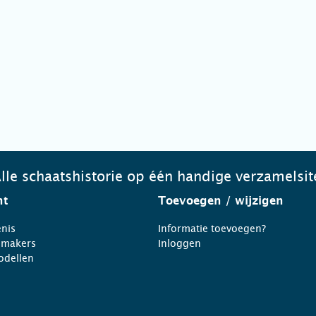
lle schaatshistorie op één handige verzamelsit
ht
Toevoegen
/ wijzigen
nis
Informatie toevoegen?
nmakers
Inloggen
odellen