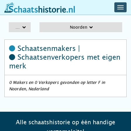
navig
schaatshistorie.nl
men
A-Z
Noorden
Schaatsenmakers |
Schaatsenverkopers
met eigen
merk
0 Makers en 0 Verkopers gevonden op letter F in
Noorden, Nederland
Alle schaatshistorie op één handige