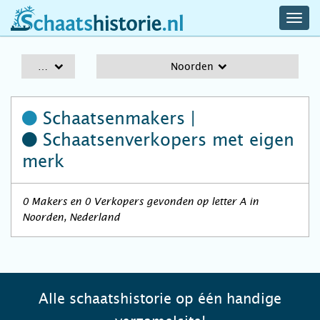
navig
schaatshistorie.nl
men
A-Z
Noorden
Schaatsenmakers |
Schaatsenverkopers
met eigen
merk
0 Makers en 0 Verkopers gevonden op letter A in
Noorden, Nederland
Alle schaatshistorie op één handige