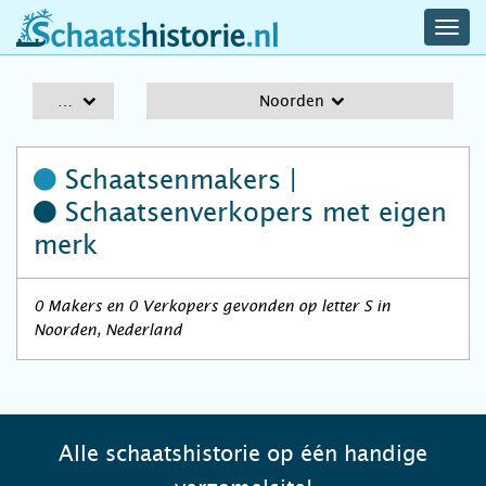
navig
schaatshistorie.nl
men
A-Z
Noorden
Schaatsenmakers |
Schaatsenverkopers
met eigen
merk
0 Makers en 0 Verkopers gevonden op letter S in
Noorden, Nederland
Alle schaatshistorie op één handige