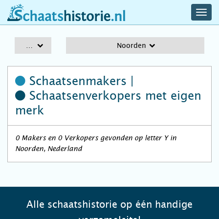
navig
schaatshistorie.nl
men
A-Z
Noorden
Schaatsenmakers |
Schaatsenverkopers
met eigen
merk
0 Makers en 0 Verkopers gevonden op letter Y in
Noorden, Nederland
Alle schaatshistorie op één handige