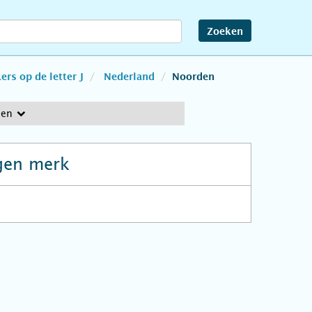
Zoeken
rs op de letter J
Nederland
Noorden
den
gen merk