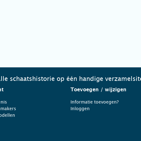
lle schaatshistorie op één handige verzamelsit
ht
Toevoegen
/ wijzigen
nis
Informatie toevoegen?
nmakers
Inloggen
odellen