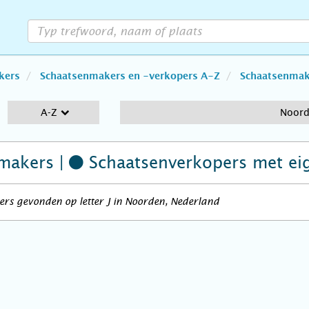
kers
Schaatsenmakers en -verkopers A-Z
Schaatsenmake
A-Z
Noor
makers |
Schaatsenverkopers
met ei
rs gevonden op letter J in Noorden, Nederland