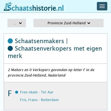
navig
schaatshistorie.nl
men
A-Z
Provincie Zuid-Holland
Schaatsenmakers |
Schaatsenverkopers
met eigen
merk
2 Makers en 0 Verkopers gevonden op letter F in de
provincie Zuid-Holland, Nederland
F
Free-skate - Ter Aar
Fris, Frans - Rotterdam