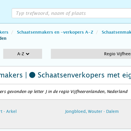
kers
Schaatsenmakers en -verkopers A-Z
Schaatsenmake
den
A-Z
Regio Vijfhe
makers |
Schaatsenverkopers
met ei
rs gevonden op letter J in de regio Vijfheerenlanden, Nederland
t - Arkel
Jongbloed, Wouter - Dalem