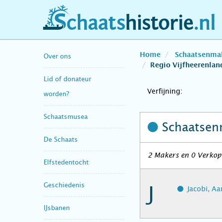
schaatshistorie.nl
Home
Schaatsenma
Over ons
Regio Vijfheerenlan
Lid of donateur
Verfijning:
worden?
Schaatsmusea
Schaatsen
De Schaats
2 Makers en 0 Verkope
Elfstedentocht
Geschiedenis
J
Jacobi, Aar
IJsbanen