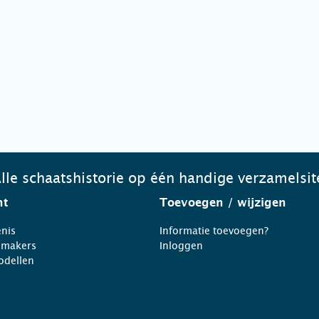
lle schaatshistorie op één handige verzamelsit
ht
Toevoegen
/ wijzigen
nis
Informatie toevoegen?
nmakers
Inloggen
odellen