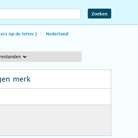
Zoeken
rs op de letter J
Nederland
erenlanden
gen merk