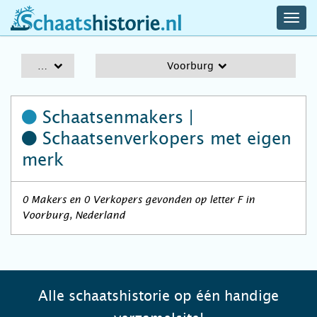
navig
schaatshistorie.nl
men
A-Z
Voorburg
Schaatsenmakers |
Schaatsenverkopers
met eigen
merk
0 Makers en 0 Verkopers gevonden op letter F in
Voorburg, Nederland
Alle schaatshistorie op één handige